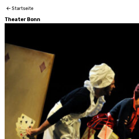
2016 // Bühnenbild und Kostüme für Wunderland /
Startseite
Anno Schreier / Regie: Thomas Hollaender /
Theater Bonn