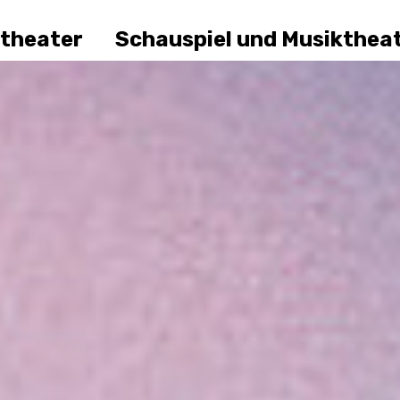
dtheater
Schauspiel und Musikthea