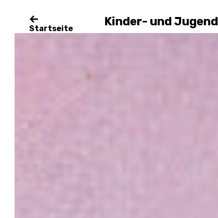
Angstmän
Kinder- und Jugen
27. Mai 2020
von
Janina Mendroch
Startseite