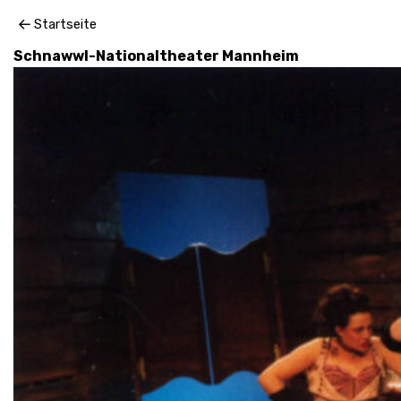
2003 // Bühnenbild und Kostüme für cowboy,
Startseite
cowboy / Aakeson / Regie: Andrea Gronemeyer /
Schnawwl-Nationaltheater Mannheim